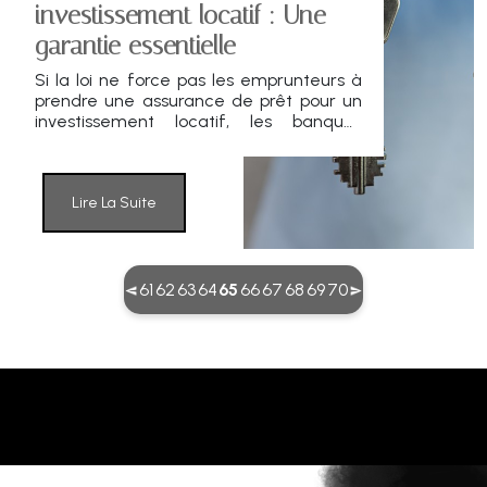
investissement locatif : Une
garantie essentielle
Si la loi ne force pas les emprunteurs à
prendre une assurance de prêt pour un
investissement locatif, les banques
exigent toujours des garanties. Ces
dernières permettent de se prémunir
contre certains aléas de la vie
susceptibles d'impacter la capacité de
Lire La Suite
remboursement des investisseurs.
(current)
61
62
63
64
65
66
67
68
69
70