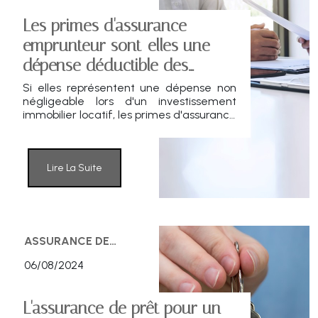
Les primes d'assurance
emprunteur sont-elles une
dépense déductible des
revenus fonciers ?
Si elles représentent une dépense non
négligeable lors d'un investissement
immobilier locatif, les primes d'assurance
emprunteur peuvent être déduites de
vos revenus fonciers. Plusieurs conditions
doivent toutefois s'appliquer.
Lire La Suite
ASSURANCE DE
PERSONNES
06/08/2024
L'assurance de prêt pour un