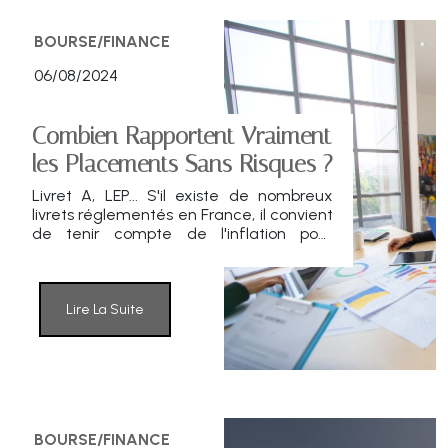
BOURSE/FINANCE
06/08/2024
Combien Rapportent Vraiment
les Placements Sans Risques ?
Livret A, LEP... S'il existe de nombreux
livrets réglementés en France, il convient
de tenir compte de l'inflation pour
évaluer leur véritable rentabilité nette. À
ce sujet, certains produits d'épargne
s'avèrent plus intéressants que d'autres
en 2024.
Lire La Suite
BOURSE/FINANCE