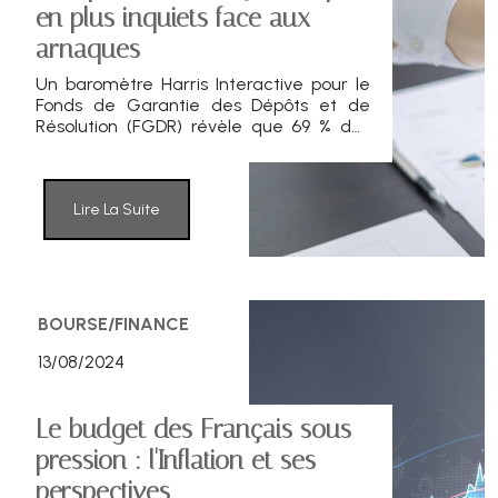
en plus inquiets face aux
arnaques
Un baromètre Harris Interactive pour le
Fonds de Garantie des Dépôts et de
Résolution (FGDR) révèle que 69 % des
sondés les plus jeunes se sentent
exposés aux risques de fraude et
d'arnaque aux services bancaires. Les
séniors ne sont pas en reste, puisque 59
Lire La Suite
% des interrogés déclarent se sentir
exposés à des arnaques.
BOURSE/FINANCE
13/08/2024
Le budget des Français sous
pression : l'Inflation et ses
perspectives