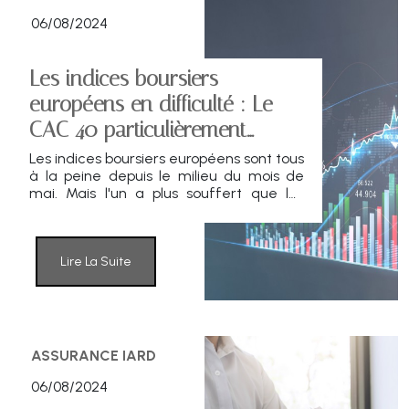
06/08/2024
Les indices boursiers
européens en difficulté : Le
CAC 40 particulièrement
touché
Les indices boursiers européens sont tous
à la peine depuis le milieu du mois de
mai. Mais l'un a plus souffert que les
autres. Depuis son dernier record du 15
mai, à 8.239,99 points, le CAC 40 a perdu
plus de 11 %.
Lire La Suite
ASSURANCE IARD
06/08/2024