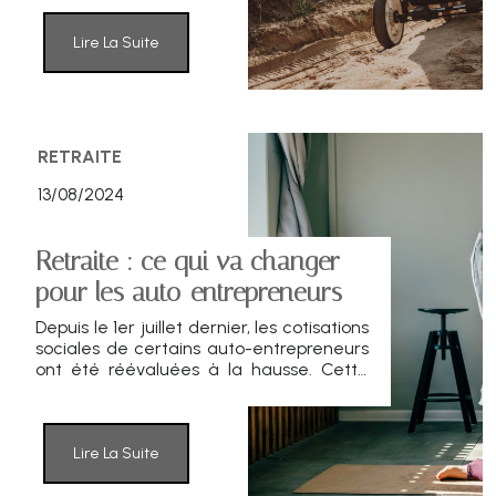
période, le devenir du bien dépend de
multiples éléments : l’existence ou non
d’un testament, par exemple. Le
Lire La Suite
partenaire survivant peut être amené à
devoir quitter le logement, voire à en
hériter intégralement ou partiellement.
RETRAITE
13/08/2024
Retraite : ce qui va changer
pour les auto-entrepreneurs
Depuis le 1er juillet dernier, les cotisations
sociales de certains auto-entrepreneurs
ont été réévaluées à la hausse. Cette
modification vise à renforcer leurs droits
à la retraite complémentaire et à
augmenter le montant de leur pension.
Lire La Suite