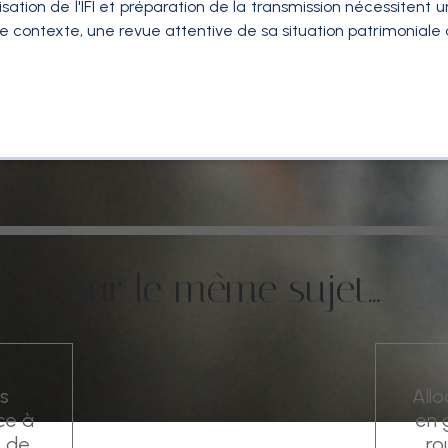
ation de l'IFI et préparation de la transmission nécessitent un
ce contexte, une revue attentive de sa situation patrimoniale 
Sur le même sujet...
s
Allo
nce à
en 
t de
ro