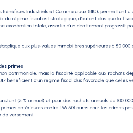
es Bénéfices Industriels et Commerciaux (BIC), permettant d'a
ix du régime fiscal est stratégique, d’autant plus que la fisc
ne exonération totale, assortie d’un abattement progressif p
’applique aux plus-values immobilières supérieures à 50 000 
 des primes
tion patrimoniale, mais la fiscalité applicable aux rachats
7 bénéficient d'un régime fiscal plus favorable que celles v
stant (5 % annuel) et pour des rachats annuels de 100 000 e
 primes antérieures contre 156 501 euros pour les primes post
te de versement.