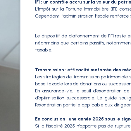
IFI : un contrôle accru sur la valeur du patr
L’Impôt sur la Fortune Immobilière (IFI) cons
Cependant, l’administration fiscale renforce se
Le dispositif de plafonnement de l’IFI reste e
néanmoins que certains passifs, notamment l
taxable.
Transmission : efficacité renforcée des mé
Les stratégies de transmission patrimoniale
base taxable lors de donations ou succession
En assurance-vie, le seuil d’exonération d
d’optimisation successorale. Le guide sou
l’exonération partielle applicable aux dirigean
En conclusion : une année 2025 sous le sign
Si la fiscalité 2025 n’apporte pas de ruptur