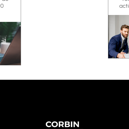
00
acti