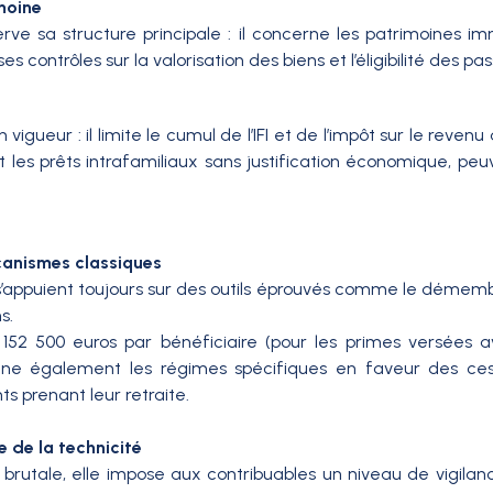
imoine
erve sa structure principale : il concerne les patrimoines immo
s contrôles sur la valorisation des biens et l’éligibilité des pas
n vigueur : il limite le cumul de l’IFI et de l’impôt sur le reve
es prêts intrafamiliaux sans justification économique, peu
canismes classiques
 s’appuient toujours sur des outils éprouvés comme le démemb
s.
e 152 500 euros par bénéficiaire (pour les primes versées a
ligne également les régimes spécifiques en faveur des ces
ts prenant leur retraite.
e de la technicité
e brutale, elle impose aux contribuables un niveau de vigila