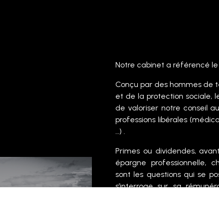
Notre cabinet a référencé le
Conçu par des hommes de ter
et de la protection sociale,
de valoriser notre conseil a
professions libérales (médic
…) .
Primes ou dividendes, avant
épargne professionnelle, 
sont les questions qui se po
s’interroge sur sa rémunéra
promouvoir au sein de son en
L'outil REM'EXPERT vous ac