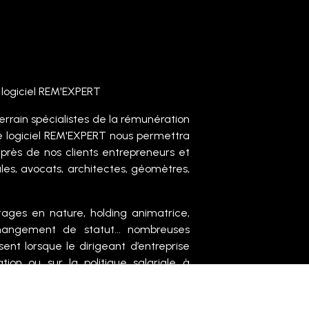
 logiciel REM'EXPERT
rain spécialistes de la rémunération
 le logiciel REM'EXPERT nous permettra
uprès de nos clients entrepreneurs et
ales, avocats, architectes, géomètres,
ages en nature, holding animatrice,
changement de statut... nombreuses
sent lorsque le dirigeant d’entreprise
tion ou sur la politique salariale à
treprise.
compagne pour répondre à toutes ces