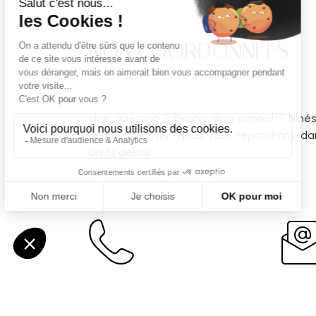
NOS COORDONNÉES
Une question ? Besoin d'un conseil ? N'hé
nous contacter. Nous vous répondrons dan
brefs délais.
Téléphone
Mail
06 30 36 30 90