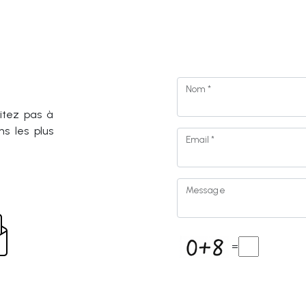
Nom *
sitez pas à
s les plus
Email *
Message
=
* Champs obligatoires