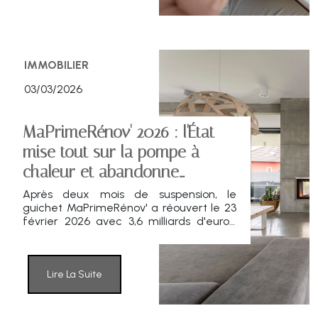
IMMOBILIER
03/03/2026
MaPrimeRénov' 2026 : l'État
mise tout sur la pompe à
chaleur et abandonne
l'isolation
Après deux mois de suspension, le
guichet MaPrimeRénov' a réouvert le 23
février 2026 avec 3,6 milliards d'euros.
Derrière ce budget stable, un virage
radical : la France fait le pari de
l'électrification du chauffage via les
pompes à chaleur, au détriment de
Lire La Suite
l'isolation des murs et des chaudières
biomasse. Décryptage d'une réforme
qui va redessiner le marché de la