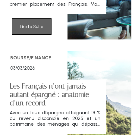
premier placement des Français. Mais
derrière la façade d’un produit que l’on
croit immuable, le rapport de force
bascule progressivement des fonds en
euros vers les unités de compte. La
Lire La Suite
gestion se professionnalise, se
technologise, et les épargnants se
montrent moins frileux. Récit d’une
mutation silencieuse.
BOURSE/FINANCE
03/03/2026
Les Français n’ont jamais
autant épargné : anatomie
d’un record
Avec un taux d’épargne atteignant 18 %
du revenu disponible en 2025 et un
patrimoine des ménages qui dépasse
désormais 6 500 milliards d’euros, la