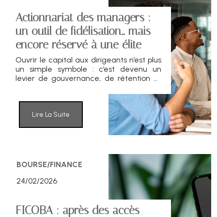
Actionnariat des managers :
un outil de fidélisation… mais
encore réservé à une élite
Ouvrir le capital aux dirigeants n’est plus
un simple symbole : c’est devenu un
levier de gouvernance, de rétention et
d’alignement d’intérêts. Pourtant, en
France, l’actionnariat managérial reste
très concentré. Selon une enquête
Banque Transatlantique / Cercle
Lire La Suite
Magellan / OpinionWay, seuls 8 % des
managers bénéficient d’un dispositif
dédié, malgré un marché de l’emploi où
l’alignement « long terme » devient un
argument de recrutement autant qu’un
BOURSE/FINANCE
outil de fidélisation.
24/02/2026
FICOBA : après des accès