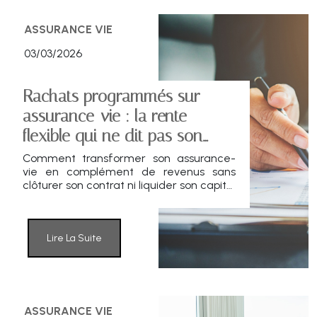
rénovation énergétique.
ASSURANCE VIE
03/03/2026
Rachats programmés sur
assurance-vie : la rente
flexible qui ne dit pas son
nom
Comment transformer son assurance-
vie en complément de revenus sans
clôturer son contrat ni liquider son capital
d’un seul coup ? Les rachats
programmés apportent une réponse
concrète à cette question patrimoniale
devenue centrale à l’heure de la retraite.
Lire La Suite
À mi-chemin entre la sortie en capital et
la rente viagère, ce mécanisme séduit
par sa souplesse. Encore faut-il en
comprendre les ressorts, les avantages…
et les limites.
ASSURANCE VIE