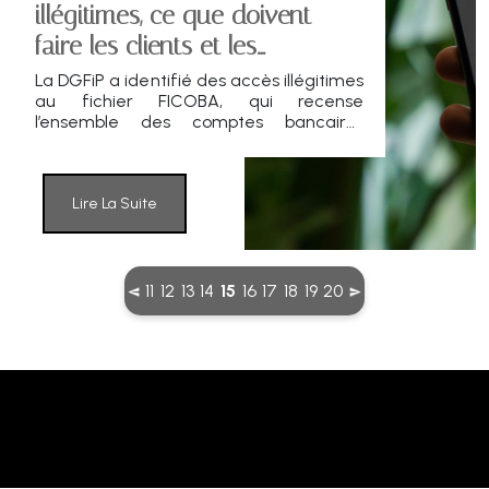
illégitimes, ce que doivent
faire les clients et les
conseillers
La DGFiP a identifié des accès illégitimes
au fichier FICOBA, qui recense
l’ensemble des comptes bancaires
ouverts en France. Environ 1,2 million de
comptes seraient concernés. Au-delà de
l’incident, l’enjeu est de comprendre ce
que contient ce fichier, ce que
Lire La Suite
l’administration a déjà engagé, et
quelles mesures de vigilance adopter
pour éviter les fraudes opportunistes.
(current)
11
12
13
14
15
16
17
18
19
20