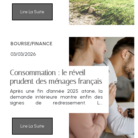
France bat ses propres records. Derrière
les chiffres, un mélange d’inquiétude
face à l’avenir, de vieillissement
Lire La Suite
démographique et de réflexe
patrimonial profondément ancré dans la
culture nationale. Décryptage.
BOURSE/FINANCE
03/03/2026
Consommation : le réveil
prudent des ménages français
Après une fin d’année 2025 atone, la
demande intérieure montre enfin des
signes de redressement. La
consommation des ménages rebondit
en janvier, tandis que la confiance
progresse en février. Un frémissement
encourageant pour la croissance 2026,
Lire La Suite
même si l’inquiétude sur l’emploi
demeure.