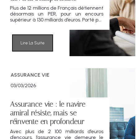
Plus de 12 millions de Français détiennent
désormais un PER, pour un encours
supérieur à 130 milliards d’euros. Porté par
l’angoisse du niveau de vie à la retraite,
par un avantage fiscal attractif et par
un basculement culturel chez les jeunes
générations, le produit né de la loi PACTE
Lire La Suite
connaît une ascension spectaculaire qui
transforme le paysage de l’épargne
longue
ASSURANCE VIE
03/03/2026
Assurance vie : le navire
amiral résiste, mais se
réinvente en profondeur
Avec plus de 2 100 milliards d’euros
d’encours, l’assurance vie demeure le