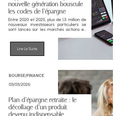
nouvelle génération bouscule
les codes de l’épargne
Entre 2020 et 2025, plus de 1,5 million de
nouveaux investisseurs particuliers se
sont lancés sur les marchés actions en
France. Les moins de 35 ans
représentent désormais près de 40 %
des investisseurs actifs. Cryptoactifs,
gestion automatisée, ETF : les jeunes
Lire La Suite
redessinent le paysage de
l’investissement, entre démocratisation,
goût du risque et révolution
technologique.
BOURSE/FINANCE
03/03/2026
Plan d’épargne retraite : le
décollage d’un produit
devenu indispensable