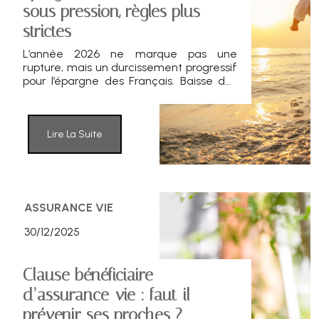
sous pression, règles plus
strictes
L’année 2026 ne marque pas une
rupture, mais un durcissement progressif
pour l’épargne des Français. Baisse des
taux réglementés, encadrement
renforcé des contrats et fiscalité
alourdie redessinent la trajectoire des
placements. Une recomposition qui
Lire La Suite
impose de revoir ses arbitrages.
ASSURANCE VIE
30/12/2025
Clause bénéficiaire
d’assurance-vie : faut-il
prévenir ses proches ?