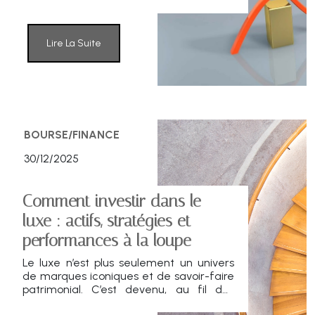
relayée par la Banque de France,
démontre que les indices boursiers
alignés sur l'Accord de Paris offrent des
rendements comparables à ceux des
Lire La Suite
indices classiques.
BOURSE/FINANCE
30/12/2025
Comment investir dans le
luxe : actifs, stratégies et
performances à la loupe
Le luxe n’est plus seulement un univers
de marques iconiques et de savoir-faire
patrimonial. C’est devenu, au fil des
cycles, un segment d’investissement