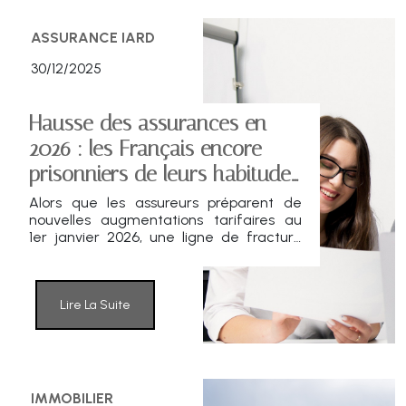
ASSURANCE IARD
30/12/2025
Hausse des assurances en
2026 : les Français encore
prisonniers de leurs habitudes
?
Alors que les assureurs préparent de
nouvelles augmentations tarifaires au
1er janvier 2026, une ligne de fracture
nette apparaît dans le comportement
des ménages français. D’un côté, une
forte sensibilité aux hausses, même
modestes ; de l’autre, une fidélité
Lire La Suite
persistante à des contrats souvent
anciens, malgré des marges
d’économies substantielles.
IMMOBILIER