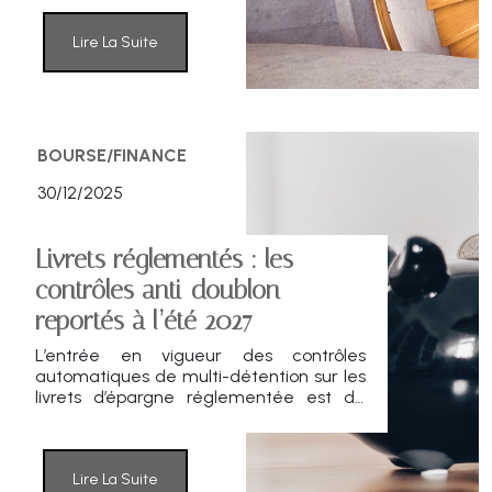
identifié, scruté par les gérants d’actifs
et intégré dans de nombreux
portefeuilles long terme. Actions cotées,
Lire La Suite
ETF sectoriels, private equity ou actifs
tangibles : chaque porte d’entrée obéit à
des logiques de rendement, de risque et
d’horizon différentes.
BOURSE/FINANCE
30/12/2025
Livrets réglementés : les
contrôles anti-doublon
reportés à l’été 2027
L’entrée en vigueur des contrôles
automatiques de multi-détention sur les
livrets d’épargne réglementée est de
nouveau repoussée.
Lire La Suite