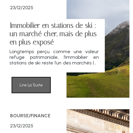
23/12/2025
Immobilier en stations de ski :
un marché cher, mais de plus
en plus exposé
Longtemps perçu comme une valeur
refuge patrimoniale, l’immobilier en
stations de ski reste l’un des marchés les
plus chers de France. Mais derrière la
résistance des prix, une étude récente
de la FNAIM met en lumière une
fragilisation profonde du parc, sous
Lire La Suite
l’effet combiné des contraintes
énergétiques et du changement
climatique.
BOURSE/FINANCE
23/12/2025