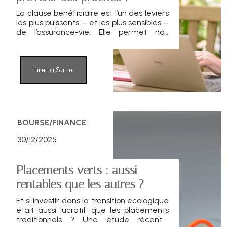
La clause bénéficiaire est l’un des leviers
les plus puissants – et les plus sensibles –
de l’assurance-vie. Elle permet non
seulement de désigner les personnes
appelées à recevoir le capital, mais aussi
d’en organiser finement la répartition,
hors cadre successoral. Une question se
Lire La Suite
pose alors, souvent délicate : faut-il
informer ses bénéficiaires de son vivant
? Derrière ce choix apparemment intime
se cachent des enjeux juridiques et
patrimoniaux majeurs, parfois mal
BOURSE/FINANCE
compris.
30/12/2025
Placements verts : aussi
rentables que les autres ?
Et si investir dans la transition écologique
était aussi lucratif que les placements
traditionnels ? Une étude récente,