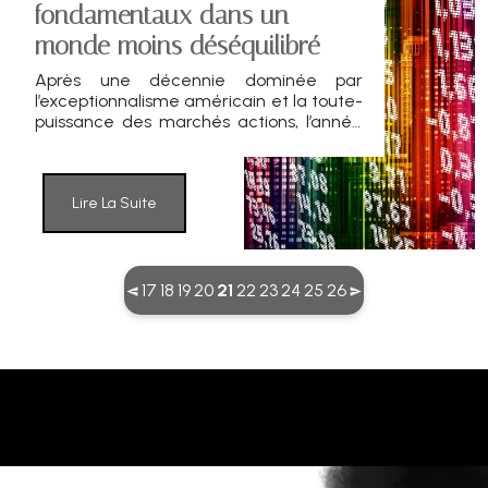
fondamentaux dans un
monde moins déséquilibré
Après une décennie dominée par
l’exceptionnalisme américain et la toute-
puissance des marchés actions, l’année
2026 pourrait marquer un tournant.
HSBC Asset Management anticipe une
phase d’« inversion des rôles ».
Lire La Suite
(current)
17
18
19
20
21
22
23
24
25
26