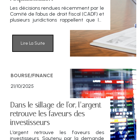
Les décisions rendues récemment par le
Comité de l’abus de droit fiscal (CADF) et
plusieurs juridictions rappellent que les
schémas patrimoniaux classiques —
prêts familiaux, pactes civils de
solidarité, opérations de cession
intrafamiliale ou OBO immobiliers —
Lire La Suite
peuvent être requalifiés si leur
substance économique ou familiale n’est
pas démontrée. Mais ces mêmes
décisions montrent aussi que le juge
valide les montages dont l’objectif
BOURSE/FINANCE
patrimonial est réel et documenté.
21/10/2025
Dans le sillage de l'or, l’argent
retrouve les faveurs des
investisseurs
L’argent retrouve les faveurs des
investisseurs. Soutenu par la demande