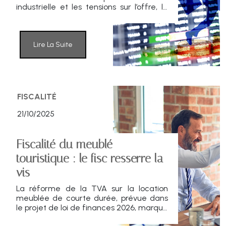
industrielle et les tensions sur l’offre, le
métal gris s’affirme comme un actif
stratégique dans la transition
énergétique. Londres confirme sa place
centrale dans ce marché mondial en
Lire La Suite
pleine effervescence.
FISCALITÉ
21/10/2025
Fiscalité du meublé
touristique : le fisc resserre la
vis
La réforme de la TVA sur la location
meublée de courte durée, prévue dans
le projet de loi de finances 2026, marque
un tournant fiscal majeur. L’État met fin