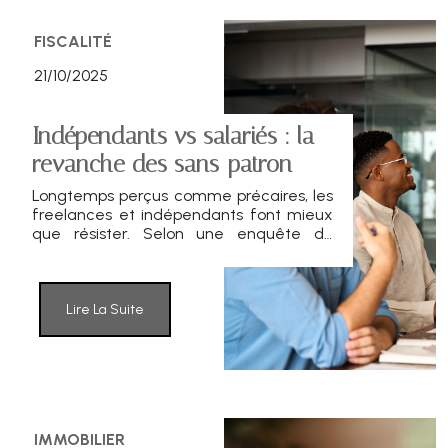
FISCALITÉ
21/10/2025
Indépendants vs salariés : la
revanche des sans-patron
Longtemps perçus comme précaires, les
freelances et indépendants font mieux
que résister. Selon une enquête du
cabinet comptable en ligne ACASI, ils
gagnent en moyenne 96 % de plus que
leurs homologues salariés à métiers
équivalents. Un écart spectaculaire, que
Lire La Suite
la majorité des Français continue
pourtant à ignorer.
IMMOBILIER