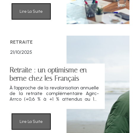
à un avantage concurrentiel qui dopait
la rentabilité des locations touristiques.
Pour les investisseurs, l’heure est venue
Lire La Suite
d’arbitrer entre rendement et stabilité.
RETRAITE
21/10/2025
Retraite : un optimisme en
berne chez les Français
À l’approche de la revalorisation annuelle
de la retraite complémentaire Agirc-
Arrco (+0,6 % à +1 % attendus au 1er
novembre), les Français restent
largement inquiets pour leur avenir.
Selon l’étude ASAC-FAPES / IFOP, un actif
sur deux se projette négativement dans
Lire La Suite
sa future retraite.