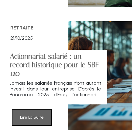
RETRAITE
21/10/2025
Actionnariat salarié : un
record historique pour le SBF
120
Jamais les salariés français n’ont autant
investi dans leur entreprise. D’après le
Panorama 2025 d’Eres, l’actionnariat
salarié a atteint des sommets en 2024
avec 43 opérations collectives et plus de
4,7 milliards d’euros levés. La France
reste le champion européen de ce
Lire La Suite
dispositif d’épargne participative.