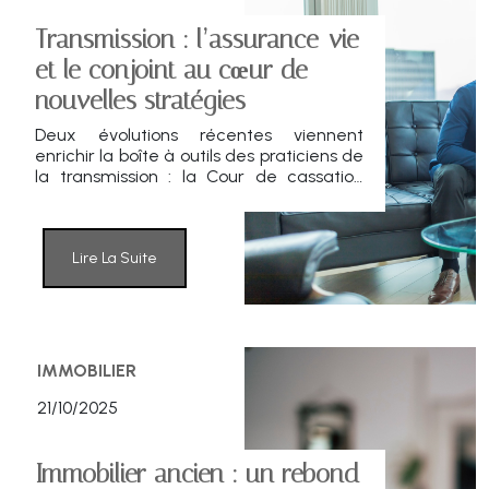
Transmission : l’assurance-vie
et le conjoint au cœur de
nouvelles stratégies
Deux évolutions récentes viennent
enrichir la boîte à outils des praticiens de
la transmission : la Cour de cassation
(avril 2025) a rappelé que la modification
d’une clause bénéficiaire pouvait être
valable sans notification à l’assureur,
tandis qu’une réponse ministérielle (août
Lire La Suite
2025) confirme que le conjoint survivant
peut cantonner ses droits à l’usufruit. De
quoi affiner encore la planification
successorale.
IMMOBILIER
21/10/2025
Immobilier ancien : un rebond