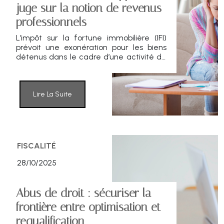
juge sur la notion de revenus
professionnels
L’impôt sur la fortune immobilière (IFI)
prévoit une exonération pour les biens
détenus dans le cadre d’une activité de
location meublée professionnelle (LMP),
à condition que celle-ci soit reconnue
comme une activité exercée à titre
principal.
Lire La Suite
FISCALITÉ
28/10/2025
Abus de droit : sécuriser la
frontière entre optimisation et
requalification