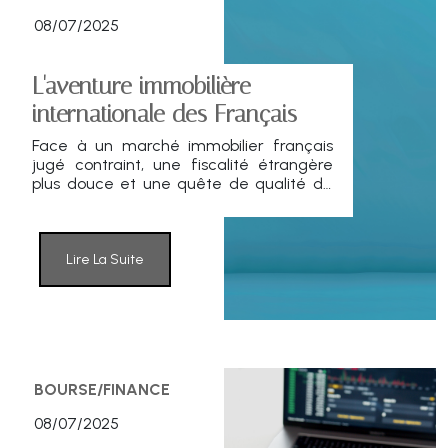
08/07/2025
L'aventure immobilière
internationale des Français
Face à un marché immobilier français
jugé contraint, une fiscalité étrangère
plus douce et une quête de qualité de
vie, 20 % des Français envisagent
désormais un achat immobilier hors des
frontières. L'étude exclusive menée par
iadOverseas en juin 2025 révèle une
Lire La Suite
bascule patrimoniale nette et
structurée.
BOURSE/FINANCE
08/07/2025