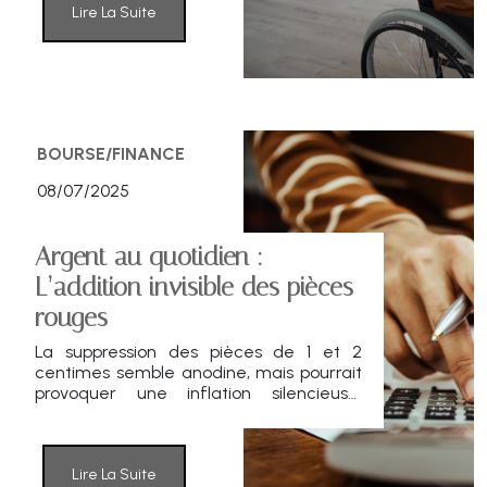
tension : une France qui possède, mais
Lire La Suite
que le système ne finance plus, se
tourne vers la monétisation patrimoniale.
BOURSE/FINANCE
08/07/2025
Argent au quotidien :
L’addition invisible des pièces
rouges
La suppression des pièces de 1 et 2
centimes semble anodine, mais pourrait
provoquer une inflation silencieuse,
particulièrement pénalisante pour les
foyers modestes. Derrière leur coût de
fabrication excessif se cache une vraie
question de justice sociale et
Lire La Suite