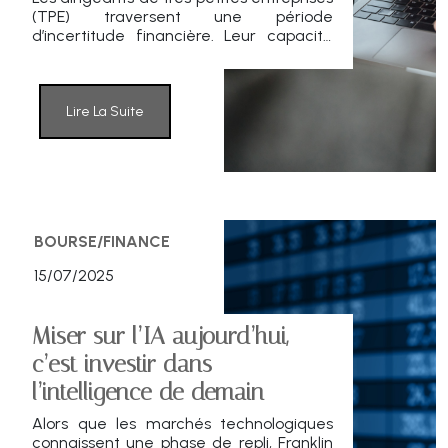
(TPE) traversent une période
d’incertitude financière. Leur capacité
d’épargne s’effrite, la confiance envers
l’exécutif s’érode, et les risques de
cessation d’activité atteignent des
niveaux critiques. Le 80ᵉ baromètre
Lire La Suite
Fiducial-IFOP dévoile une photographie
préoccupante.
BOURSE/FINANCE
15/07/2025
Miser sur l’IA aujourd’hui,
c’est investir dans
l’intelligence de demain
Alors que les marchés technologiques
connaissent une phase de repli, Franklin