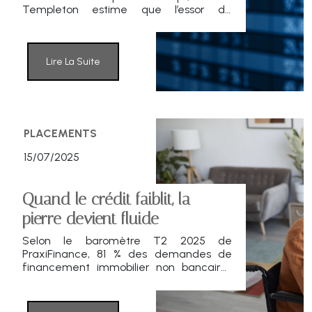
Templeton estime que l’essor de
l’intelligence artificielle – en particulier
l’IA générative et agentique – ouvre une
fenêtre stratégique pour les
investisseurs long terme. Retour sur les
Lire La Suite
grandes leçons de l’histoire
technologique et les opportunités à
venir.
PLACEMENTS
15/07/2025
Quand le crédit faiblit, la
pierre devient fluide
Selon le baromètre T2 2025 de
PraxiFinance, 81 % des demandes de
financement immobilier non bancaires
sont d’abord refusées par les
établissements classiques. Seniors,
héritiers, indépendants ou dirigeants en