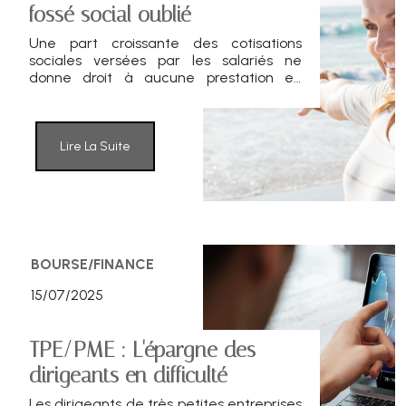
fossé social oublié
Une part croissante des cotisations
sociales versées par les salariés ne
donne droit à aucune prestation en
retour. Cette dissymétrie, longtemps
ignorée, met en péril le consentement
au système, selon l’Institut de la
Protection Sociale (IPS).
Lire La Suite
BOURSE/FINANCE
15/07/2025
TPE/PME : L'épargne des
dirigeants en difficulté
Les dirigeants de très petites entreprises