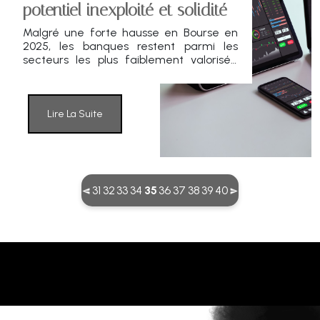
potentiel inexploité et solidité
Malgré une forte hausse en Bourse en
2025, les banques restent parmi les
secteurs les plus faiblement valorisés.
Une anomalie qui pourrait cacher des
opportunités durables pour les
investisseurs.
Lire La Suite
(current)
31
32
33
34
35
36
37
38
39
40