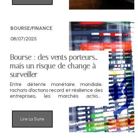
budgétaire.
BOURSE/FINANCE
08/07/2025
Bourse : des vents porteurs…
mais un risque de change à
surveiller
Entre détente monétaire mondiale,
rachats d’actions record et résilience des
entreprises, les marchés actions
évoluent dans un environnement
favorable. Mais l’envolée de l’euro face
au dollar pourrait rebattre les cartes
dans les mois à venir.
Lire La Suite