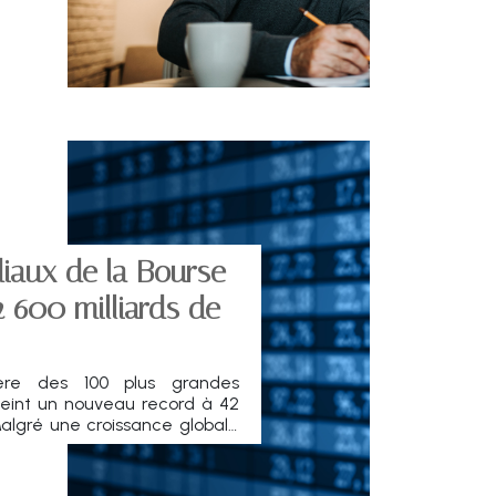
ales.
iaux de la Bourse
2 600 milliards de
sière des 100 plus grandes
teint un nouveau record à 42
 Malgré une croissance globale
rs et régions se distinguent
e année. Décryptage d'une
nelle.