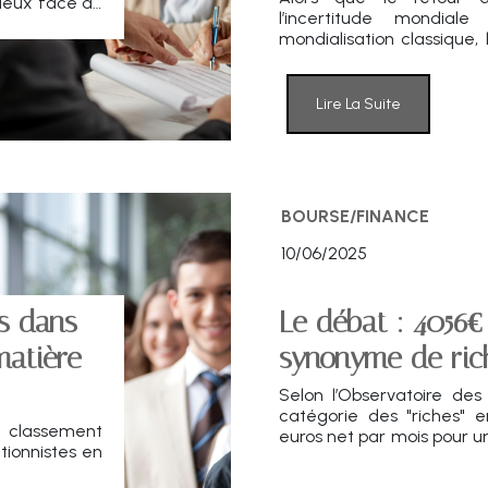
l’incertitude mondia
e, les écarts
mondialisation classique,
nt, et les
réévaluent leurs stratég
ncore divisé
d’allocation, profil des cib
mutations du Private Equi
Lire La Suite
BOURSE/FINANCE
10/06/2025
s dans
Le débat : 4056€
matière
synonyme de ric
Selon l’Observatoire des
catégorie des "riches" 
n classement
euros net par mois pour u
tionnistes en
révélateur de tensions soc
repères de richesse, la p