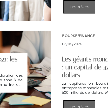
ciblage des politiques fisc
Lire La Suite
BOURSE/FINANCE
03/06/2025
25: les
Les géants mond
: un capital de 4
dollars
laration des
a zone 3, de
La capitalisation bour
ommettre des
entreprises mondiales at
r. Voici les
600 milliards de dollars.
ques bonnes
modérée, certains secteu
é.
particulièrement cett
année boursière exception
Lire La Suite