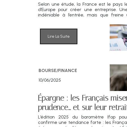
Selon une étude, la France est le pays l
d’Europe pour créer une entreprise. Une 
indéniable à l’entrée, mais que freine u
complexe et des coûts de gestion éle
terme.
Lire La Suite
BOURSE/FINANCE
10/06/2025
Épargne : les Français mise
prudence… et sur leur retrai
L’édition 2025 du baromètre Ifop pour
confirme une tendance forte : les França
à épargner régulièrement, mais restent fr