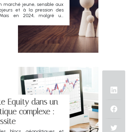
un marché jeune, sensible aux
ajeurs et à la pression des
Mais en 2024, malgré un
ndu, l’écosystème français a
ate Equity dans un
tique complexe :
ssite
es blocs géopolitiques et