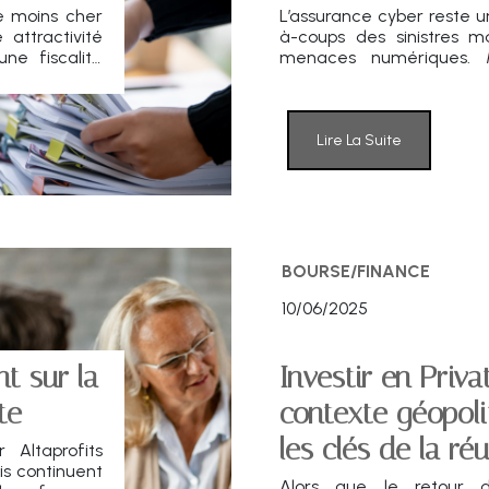
e moins cher
L’assurance cyber reste 
attractivité
à-coups des sinistres m
ne fiscalité
menaces numériques. 
vés à moyen
contexte géopolitique te
tenu bon.
Lire La Suite
BOURSE/FINANCE
10/06/2025
nt sur la
Investir en Priv
te
contexte géopoli
les clés de la réu
 Altaprofits
is continuent
Alors que le retour d
ileux face au