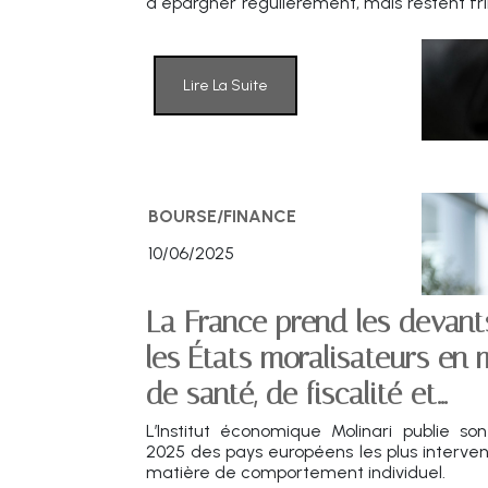
risque. Le Plan Épargne Retraite progress
entre hommes et femmes persiste
dynamiques régionales révèlent un pays e
sur sa culture financière.
Lire La Suite
BOURSE/FINANCE
10/06/2025
La France prend les devant
les États moralisateurs en 
de santé, de fiscalité et
d'alimentation.
L’Institut économique Molinari publie so
2025 des pays européens les plus interven
matière de comportement individuel.