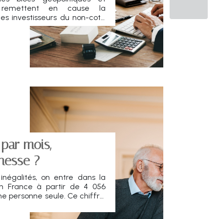
le remettent en cause la
 les investisseurs du non-coté
ies. Sectors cibles, méthodes
les : tour d’horizon des grandes
ty en 2025.
 par mois,
hesse ?
 inégalités, on entre dans la
en France à partir de 4 056
ne personne seule. Ce chiffre,
iales, relance le débat sur les
erception des inégalités et le