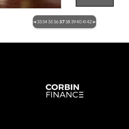
(current)
33
34
35
36
37
38
39
40
41
42