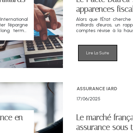
apparences fisca
International
Alors que l’État cherche
ter l’épargne
milliards d’euros, un ra
 long terme.
comptes révise à la haus
dormante en
L’heure du réexamen politi
Lire La Suite
ASSURANCE IARD
17/06/2025
ance en
Le marché frança
assurance sous t