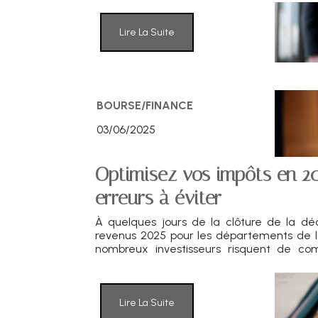
Lire La Suite
BOURSE/FINANCE
03/06/2025
Optimisez vos impôts en 20
erreurs à éviter
À quelques jours de la clôture de la déc
revenus 2025 pour les départements de l
nombreux investisseurs risquent de c
oublis fiscaux pouvant coûter très che
principaux pièges à éviter et quel
pratiques pour déclarer en toute tranquillit
Lire La Suite